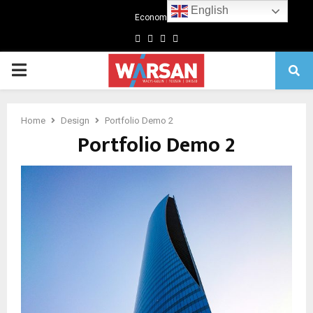
English
Economics
Facebook
Twitter
Linkedin
Youtube
Primary
Menu
Home
Design
Portfolio Demo 2
Portfolio Demo 2