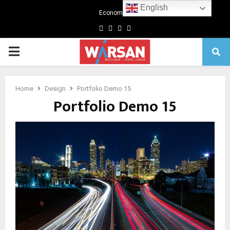
English
Economics
Facebook
Twitter
Linkedin
Youtube
Primary
Menu
Home
Design
Portfolio Demo 15
Portfolio Demo 15